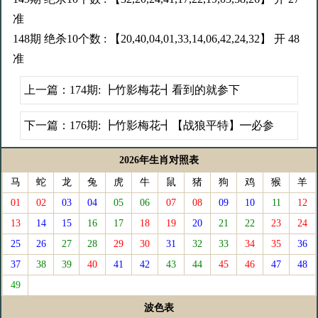
准
148期 绝杀10个数 : 【20,40,04,01,33,14,06,42,24,32】 开 48
准
上一篇：
174期: ┣竹影梅花┫看到的就参下
下一篇：
176期: ┣竹影梅花┫【战狼平特】━必参
2026年生肖对照表
马
蛇
龙
兔
虎
牛
鼠
猪
狗
鸡
猴
羊
01
02
03
04
05
06
07
08
09
10
11
12
13
14
15
16
17
18
19
20
21
22
23
24
25
26
27
28
29
30
31
32
33
34
35
36
37
38
39
40
41
42
43
44
45
46
47
48
49
波色表