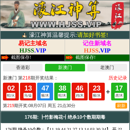
濠江神算温馨提示:
请加好书签!
易记主域名
记住新域名
HJSS
.VIP
HJSS
.VIP
截图保存!
截图保存!
176期: ┣竹影梅花┫绝杀10个数期期毒
176期 绝杀10个数 : 【11,19,44,21,27,13,14,03,30,34】 开 ??