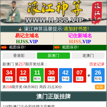
濠江神算温馨提示:
请加好书签!
易记主域名
记住新域名
HJSS
.VIP
HJSS
.VIP
截图保存!
截图保存!
澳门正版挂牌
218期:澳门六合彩挂牌之完整篇