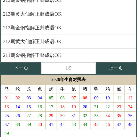
213期金钢指解正卦成语OK
213期黄大仙解正卦成语OK
212期金钢指解正卦成语OK
212期黄大仙解正卦成语OK
211期金钢指解正卦成语OK
下一页
1/5
上一页
2026年生肖对照表
马
蛇
龙
兔
虎
牛
鼠
猪
狗
鸡
猴
羊
01
02
03
04
05
06
07
08
09
10
11
12
13
14
15
16
17
18
19
20
21
22
23
24
25
26
27
28
29
30
31
32
33
34
35
36
37
38
39
40
41
42
43
44
45
46
47
48
49