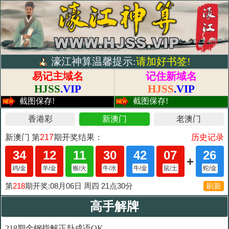
濠江神算温馨提示:
请加好书签!
易记主域名
记住新域名
HJSS
.VIP
HJSS
.VIP
截图保存!
截图保存!
高手解牌
218期金钢指解正卦成语OK