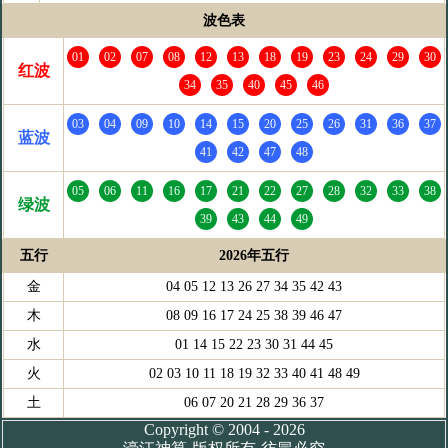
波色表
01
02
07
08
12
13
18
19
23
24
29
30
红波
34
35
40
45
46
03
04
09
10
14
15
20
25
26
31
36
37
蓝波
41
42
47
48
05
06
11
16
17
21
22
27
28
32
33
38
绿波
39
43
44
49
五行
2026年五行
金
04 05 12 13 26 27 34 35 42 43
木
08 09 16 17 24 25 38 39 46 47
水
01 14 15 22 23 30 31 44 45
火
02 03 10 11 18 19 32 33 40 41 48 49
土
06 07 20 21 28 29 36 37
Copyright © 2004 - 2026