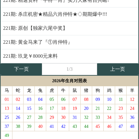
221期: 精選资料『平特一肖』实力大家有目共睹!
221期: 杀庄机密★精品六肖仲特★◇期期爆中!!!
221期: 原创【独家六尾中奖】
221期: 黄金马来了『①肖仲特』
221期: 玖龙￥8000元来料
下一页
1/3
上一页
2026年生肖对照表
马
蛇
龙
兔
虎
牛
鼠
猪
狗
鸡
猴
羊
01
02
03
04
05
06
07
08
09
10
11
12
13
14
15
16
17
18
19
20
21
22
23
24
25
26
27
28
29
30
31
32
33
34
35
36
37
38
39
40
41
42
43
44
45
46
47
48
49