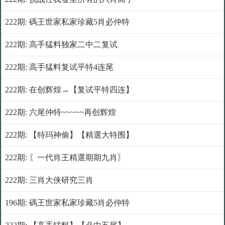
222期: 碼王世家私家珍藏5肖必仲特
222期: 高手猛料独家二中二复试
222期: 高手猛料复试平特4连尾
222期: 在创辉煌→【复试平特四连】
222期: 六尾仲特~~~~~再创辉煌
222期: 【特玛神偷】【精選大特围】
222期: 〖一代肖王精選期期九肖〗
222期: 三肖大侠研究三肖
196期: 碼王世家私家珍藏5肖必仲特