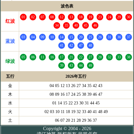
波色表
01
02
07
08
12
13
18
19
23
24
29
30
红波
34
35
40
45
46
03
04
09
10
14
15
20
25
26
31
36
37
蓝波
41
42
47
48
05
06
11
16
17
21
22
27
28
32
33
38
绿波
39
43
44
49
五行
2026年五行
金
04 05 12 13 26 27 34 35 42 43
木
08 09 16 17 24 25 38 39 46 47
水
01 14 15 22 23 30 31 44 45
火
02 03 10 11 18 19 32 33 40 41 48 49
土
06 07 20 21 28 29 36 37
Copyright © 2004 - 2026