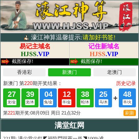
濠江神算温馨提示:
请加好书签!
易记主域名
记住新域名
HJSS
.VIP
HJSS
.VIP
截图保存!
截图保存!
满堂红网
221期: 满㊣堂㊣红◤福臨門踩死一肖◥100%准