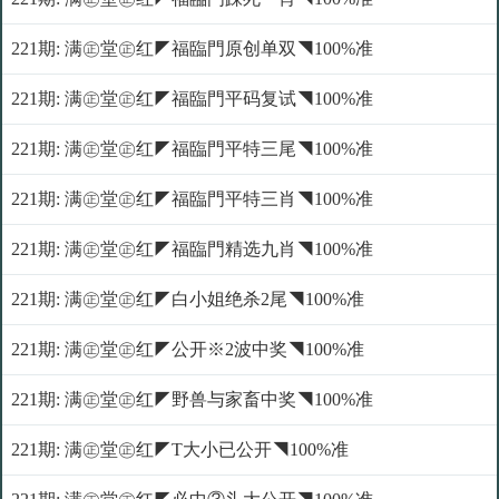
221期: 满㊣堂㊣红◤福臨門原创单双◥100%准
221期: 满㊣堂㊣红◤福臨門平码复试◥100%准
221期: 满㊣堂㊣红◤福臨門平特三尾◥100%准
221期: 满㊣堂㊣红◤福臨門平特三肖◥100%准
221期: 满㊣堂㊣红◤福臨門精选九肖◥100%准
221期: 满㊣堂㊣红◤白小姐绝杀2尾◥100%准
221期: 满㊣堂㊣红◤公开※2波中奖◥100%准
221期: 满㊣堂㊣红◤野兽与家畜中奖◥100%准
221期: 满㊣堂㊣红◤T大小已公开◥100%准