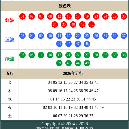
波色表
01
02
07
08
12
13
18
19
23
24
29
30
红波
34
35
40
45
46
03
04
09
10
14
15
20
25
26
31
36
37
蓝波
41
42
47
48
05
06
11
16
17
21
22
27
28
32
33
38
绿波
39
43
44
49
五行
2026年五行
金
04 05 12 13 26 27 34 35 42 43
木
08 09 16 17 24 25 38 39 46 47
水
01 14 15 22 23 30 31 44 45
火
02 03 10 11 18 19 32 33 40 41 48 49
土
06 07 20 21 28 29 36 37
Copyright © 2004 - 2026