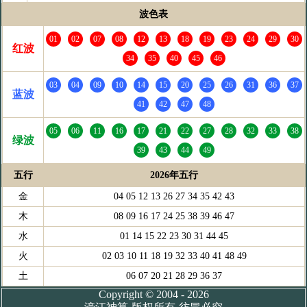
波色表
01
02
07
08
12
13
18
19
23
24
29
30
红波
34
35
40
45
46
03
04
09
10
14
15
20
25
26
31
36
37
蓝波
41
42
47
48
05
06
11
16
17
21
22
27
28
32
33
38
绿波
39
43
44
49
五行
2026年五行
金
04 05 12 13 26 27 34 35 42 43
木
08 09 16 17 24 25 38 39 46 47
水
01 14 15 22 23 30 31 44 45
火
02 03 10 11 18 19 32 33 40 41 48 49
土
06 07 20 21 28 29 36 37
Copyright © 2004 - 2026