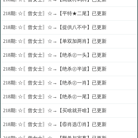
218期: ☆〖曾女士〗☆→【平特★二尾】已更新
218期: ☆〖曾女士〗☆→【提供八不中】已更新
218期: ☆〖曾女士〗☆→【单双加两肖】已更新
218期: ☆〖曾女士〗☆→【绝杀㊣一头】已更新
218期: ☆〖曾女士〗☆→【绝杀㊣半波】已更新
218期: ☆〖曾女士〗☆→【绝杀㊣一肖】已更新
218期: ☆〖曾女士〗☆→【绝杀㊣一尾】已更新
218期: ☆〖曾女士〗☆→【买啥就开啥】已更新
218期: ☆〖曾女士〗☆→【⑥肖选①肖】已更新