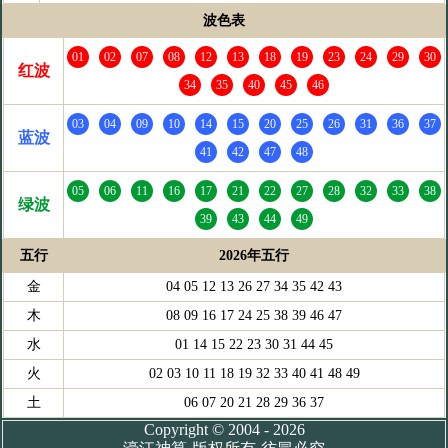
波色表
01
02
07
08
12
13
18
19
23
24
29
30
红波
34
35
40
45
46
03
04
09
10
14
15
20
25
26
31
36
37
蓝波
41
42
47
48
05
06
11
16
17
21
22
27
28
32
33
38
绿波
39
43
44
49
五行
2026年五行
金
04 05 12 13 26 27 34 35 42 43
木
08 09 16 17 24 25 38 39 46 47
水
01 14 15 22 23 30 31 44 45
火
02 03 10 11 18 19 32 33 40 41 48 49
土
06 07 20 21 28 29 36 37
Copyright © 2004 - 2026