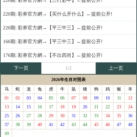
220期: 彩券官方網→【三行必中】←提前公开!
220期: 彩券官方網→【买什么开什么】←提前公开!
220期: 彩券官方網→【平三中三】←提前公开!
166期: 彩券官方網→【平三中三】←提前公开!
176期: 彩券官方網→【不出四肖】←提前公开!
下一页
1/2
上一页
2026年生肖对照表
马
蛇
龙
兔
虎
牛
鼠
猪
狗
鸡
猴
羊
01
02
03
04
05
06
07
08
09
10
11
12
13
14
15
16
17
18
19
20
21
22
23
24
25
26
27
28
29
30
31
32
33
34
35
36
37
38
39
40
41
42
43
44
45
46
47
48
49