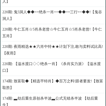
人】
220期: 鬼5洞人◆◆==绝杀一肖==◆◆==三行==◆◆!【鬼谷
洞人】
220期: 牛仁五肖☆5肖杀老曾☆牛仁五肖☆5肖杀老曾!【牛仁
五肖】
220期: 夜雨精选★★六肖中特★★计划下注,敢与卖料试比高!
【夜雨】
220期: 【溢水渡口◇◇绝杀一肖】《杀肖实力派》【溢水渡
口】
174期: 致富取◆【精选平特肖】◆百万之料!跟者要发!【致富
取胜】
174期: ▃劫后重生原创杀半波▃公式无错杀半波 【劫后重
生】