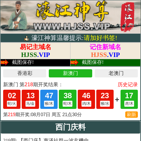
濠江神算温馨提示:
请加好书签!
易记主域名
记住新域名
HJSS
.VIP
HJSS
.VIP
截图保存!
截图保存!
西门庆料
219期: 【西门庆】惠泽社群一波玄機中