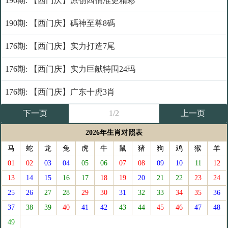
190期: 【西门庆】原创四俏准更精彩
190期: 【西门庆】碼神至尊8碼
176期: 【西门庆】实力打造7尾
176期: 【西门庆】实力巨献特围24玛
176期: 【西门庆】广东十虎3肖
下一页
1/2
上一页
2026年生肖对照表
马
蛇
龙
兔
虎
牛
鼠
猪
狗
鸡
猴
羊
01
02
03
04
05
06
07
08
09
10
11
12
13
14
15
16
17
18
19
20
21
22
23
24
25
26
27
28
29
30
31
32
33
34
35
36
37
38
39
40
41
42
43
44
45
46
47
48
49