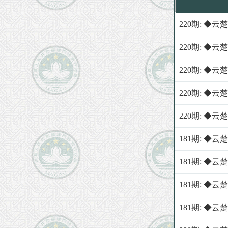
220期: ◆
220期: ◆
220期: ◆
220期: ◆
220期: ◆
181期: ◆
181期: ◆
181期: ◆
181期: ◆