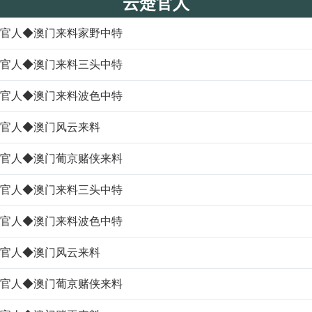
云楚官人
云楚官人◆澳门来料家野中特
云楚官人◆澳门来料三头中特
云楚官人◆澳门来料波色中特
云楚官人◆澳门风云来料
云楚官人◆澳门葡京赌侠来料
云楚官人◆澳门来料三头中特
云楚官人◆澳门来料波色中特
云楚官人◆澳门风云来料
云楚官人◆澳门葡京赌侠来料