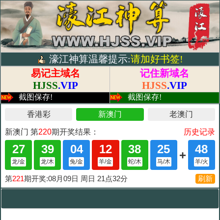
濠江神算温馨提示:
请加好书签!
易记主域名
记住新域名
HJSS
.VIP
HJSS
.VIP
截图保存!
截图保存!