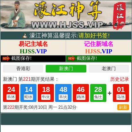
濠江神算温馨提示:
请加好书签!
易记主域名
记住新域名
HJSS
.VIP
HJSS
.VIP
截图保存!
截图保存!