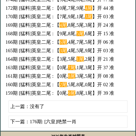
172期 [猛料]英皇二尾 : 【0尾,7尾,9尾,
4尾
】开 44 准
170期 [猛料]英皇二尾 : 【7尾,9尾,1尾,
3尾
】开 03 准
169期 [猛料]英皇二尾 : 【
4尾
,8尾,5尾,3尾】开 24 准
168期 [猛料]英皇二尾 : 【9尾,8尾,
5尾
,6尾】开 15 准
166期 [猛料]英皇二尾 : 【
6尾
,4尾,7尾,5尾】开 06 准
165期 [猛料]英皇二尾 : 【
3尾
,4尾,5尾,9尾】开 03 准
164期 [猛料]英皇二尾 : 【3尾,5尾,
1尾
,2尾】开 21 准
163期 [猛料]英皇二尾 : 【0尾,
7尾
,1尾,3尾】开 37 准
161期 [猛料]英皇二尾 : 【0尾,
8尾
,3尾,5尾】开 08 准
160期 [猛料]英皇二尾 : 【
2尾
,5尾,8尾,0尾】开 02 准
159期 [猛料]英皇二尾 : 【0尾,
9尾
,8尾,1尾】开 39 准
上一篇：没有了
下一篇：
176期: [六皇]绝禁一肖