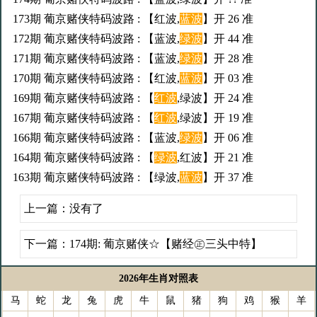
173期 葡京赌侠特码波路 : 【红波,
蓝波
】开 26 准
172期 葡京赌侠特码波路 : 【蓝波,
绿波
】开 44 准
171期 葡京赌侠特码波路 : 【蓝波,
绿波
】开 28 准
170期 葡京赌侠特码波路 : 【红波,
蓝波
】开 03 准
169期 葡京赌侠特码波路 : 【
红波
,绿波】开 24 准
167期 葡京赌侠特码波路 : 【
红波
,绿波】开 19 准
166期 葡京赌侠特码波路 : 【蓝波,
绿波
】开 06 准
164期 葡京赌侠特码波路 : 【
绿波
,红波】开 21 准
163期 葡京赌侠特码波路 : 【绿波,
蓝波
】开 37 准
上一篇：没有了
下一篇：
174期: 葡京赌侠☆【赌经㊣三头中特】
2026年生肖对照表
马
蛇
龙
兔
虎
牛
鼠
猪
狗
鸡
猴
羊