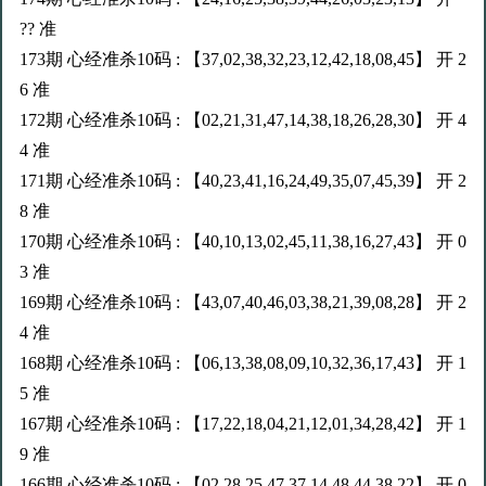
?? 准
173期 心经准杀10码 : 【37,02,38,32,23,12,42,18,08,45】 开 2
6 准
172期 心经准杀10码 : 【02,21,31,47,14,38,18,26,28,30】 开 4
4 准
171期 心经准杀10码 : 【40,23,41,16,24,49,35,07,45,39】 开 2
8 准
170期 心经准杀10码 : 【40,10,13,02,45,11,38,16,27,43】 开 0
3 准
169期 心经准杀10码 : 【43,07,40,46,03,38,21,39,08,28】 开 2
4 准
168期 心经准杀10码 : 【06,13,38,08,09,10,32,36,17,43】 开 1
5 准
167期 心经准杀10码 : 【17,22,18,04,21,12,01,34,28,42】 开 1
9 准
166期 心经准杀10码 : 【02,28,25,47,37,14,48,44,38,22】 开 0