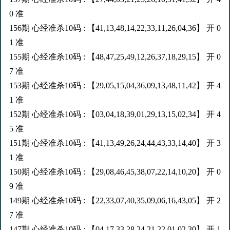
0 准
156期 心经准杀10码 : 【41,13,48,14,22,33,11,26,04,36】 开 0
1 准
155期 心经准杀10码 : 【48,47,25,49,12,26,37,18,29,15】 开 0
7 准
153期 心经准杀10码 : 【29,05,15,04,36,09,13,48,11,42】 开 4
1 准
152期 心经准杀10码 : 【03,04,18,39,01,29,13,15,02,34】 开 4
5 准
151期 心经准杀10码 : 【41,13,49,26,24,44,43,33,14,40】 开 3
1 准
150期 心经准杀10码 : 【29,08,46,45,38,07,22,14,10,20】 开 0
9 准
149期 心经准杀10码 : 【22,33,07,40,35,09,06,16,43,05】 开 2
7 准
147期 心经准杀10码 : 【04,17,33,28,24,21,22,01,02,30】 开 1