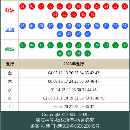
01
02
07
08
12
13
18
19
23
24
29
30
红波
34
35
40
45
46
03
04
09
10
14
15
20
25
26
31
36
37
蓝波
41
42
47
48
05
06
11
16
17
21
22
27
28
32
33
38
绿波
39
43
44
49
五行
2026年五行
金
04 05 12 13 26 27 34 35 42 43
木
08 09 16 17 24 25 38 39 46 47
水
01 14 15 22 23 30 31 44 45
火
02 03 10 11 18 19 32 33 40 41 48 49
土
06 07 20 21 28 29 36 37
Copyright © 2004 - 2026
濠江神算-版权所有-彷冒必究
备案号(澳门):澳ICP备055625045号