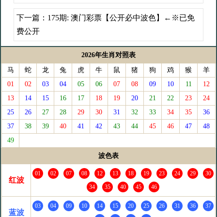
下一篇：
175期: 澳门彩票【公开必中波色】←※已免
费公开
2026年生肖对照表
马
蛇
龙
兔
虎
牛
鼠
猪
狗
鸡
猴
羊
01
02
03
04
05
06
07
08
09
10
11
12
13
14
15
16
17
18
19
20
21
22
23
24
25
26
27
28
29
30
31
32
33
34
35
36
37
38
39
40
41
42
43
44
45
46
47
48
49
波色表
01
02
07
08
12
13
18
19
23
24
29
30
红波
34
35
40
45
46
03
04
09
10
14
15
20
25
26
31
36
37
蓝波