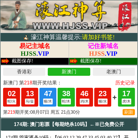
濠江神算温馨提示:
请加好书签!
易记主域名
记住新域名
HJSS
.VIP
HJSS
.VIP
截图保存!
截图保存!
174期: 澳门彩票【每期绝杀10码】←※已免费公开
174期 管家婆杀10码 : 【06,02,12,29,47,33,45,03,40,27】 开