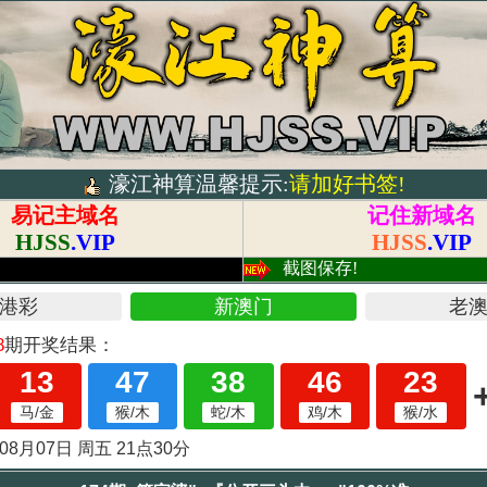
濠江神算温馨提示:
请加好书签!
易记主域名
记住新域名
HJSS
.VIP
HJSS
.VIP
!
截图保存!