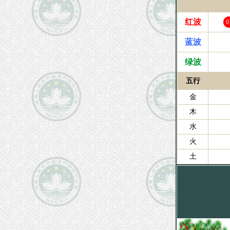
红波
0
蓝波
绿波
五行
金
木
水
火
土