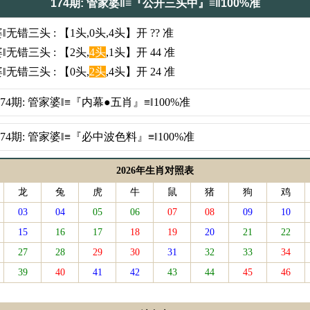
174期: 管家婆‖≡『公开三头中』≡‖100%准
‖无错三头 : 【1头,0头,4头】开 ?? 准
‖无错三头 : 【2头,
4头
,1头】开 44 准
‖无错三头 : 【0头,
2头
,4头】开 24 准
174期: 管家婆‖≡『内幕●五肖』≡‖100%准
174期: 管家婆‖≡『必中波色料』≡‖100%准
2026年生肖对照表
龙
兔
虎
牛
鼠
猪
狗
鸡
03
04
05
06
07
08
09
10
15
16
17
18
19
20
21
22
27
28
29
30
31
32
33
34
39
40
41
42
43
44
45
46