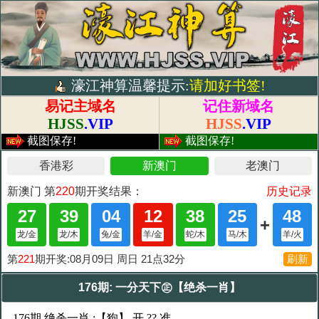
濠江神算温馨提示:
请加好书签!
易记主域名
记住新域名
HJSS
.VIP
HJSS
.VIP
截图保存!
截图保存!
176期: 一分天下㊣【绝杀一肖】
176期 绝杀一肖 :【狗】 开 ?? 准