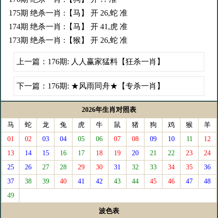
175期 绝杀一肖 :【马】 开 26,蛇 准
174期 绝杀一肖 :【马】 开 41,虎 准
173期 绝杀一肖 :【猴】 开 26,蛇 准
上一篇：
176期: 人人赢家猛料【狂杀一肖】
下一篇：
176期: ★风雨同舟★【专杀一肖】
2026年生肖对照表
马
蛇
龙
兔
虎
牛
鼠
猪
狗
鸡
猴
羊
01
02
03
04
05
06
07
08
09
10
11
12
13
14
15
16
17
18
19
20
21
22
23
24
25
26
27
28
29
30
31
32
33
34
35
36
37
38
39
40
41
42
43
44
45
46
47
48
49
波色表