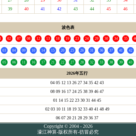
27
28
29
30
31
32
33
34
39
40
41
42
43
44
45
46
波色表
1
02
07
08
12
13
18
19
23
24
29
30
34
35
4
03
04
09
10
14
15
20
25
26
31
36
37
41
42
05
06
11
16
17
21
22
27
28
32
33
38
39
43
2026年五行
04 05 12 13 26 27 34 35 42 43
08 09 16 17 24 25 38 39 46 47
01 14 15 22 23 30 31 44 45
02 03 10 11 18 19 32 33 40 41 48 49
06 07 20 21 28 29 36 37
Copyright © 2004 - 2026
濠江神算-版权所有-彷冒必究