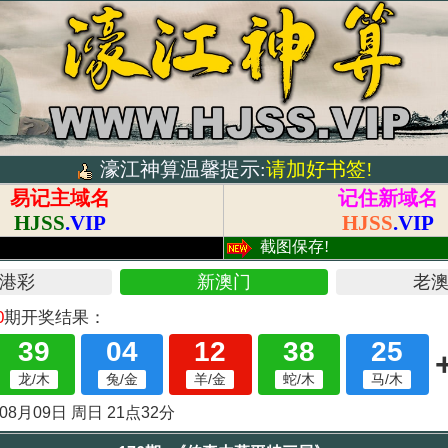
濠江神算温馨提示:
请加好书签!
易记主域名
记住新域名
HJSS
.VIP
HJSS
.VIP
!
截图保存!