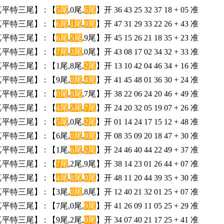
真平特三尾】 : 【
5尾
,0尾,
6尾
】开 36 43 25 32 37 18 + 05 准
真平特三尾】 : 【
6尾
,
1尾
,
9尾
】开 47 31 29 33 22 26 + 43 准
真平特三尾】 : 【
6尾
,
5尾
,9尾】开 45 15 26 21 18 35 + 23 准
真平特三尾】 : 【
7尾
,
3尾
,0尾】开 43 08 17 02 34 32 + 33 准
真平特三尾】 : 【1尾,8尾,
2尾
】开 13 10 42 04 46 34 + 16 准
真平特三尾】 : 【9尾,
0尾
,
4尾
】开 41 45 48 01 36 30 + 24 准
真平特三尾】 : 【
0尾
,
9尾
,7尾】开 38 22 06 24 20 46 + 49 准
真平特三尾】 : 【
4尾
,
5尾
,
7尾
】开 24 20 32 05 19 07 + 26 准
真平特三尾】 : 【
5尾
,0尾,
2尾
】开 01 14 24 17 15 12 + 48 准
真平特三尾】 : 【6尾,
0尾
,
9尾
】开 08 35 09 20 18 47 + 30 准
真平特三尾】 : 【1尾,
6尾
,
2尾
】开 24 46 40 44 22 49 + 37 准
真平特三尾】 : 【
7尾
,2尾,9尾】开 38 14 23 01 26 44 + 07 准
真平特三尾】 : 【
4尾
,
8尾
,
0尾
】开 48 11 20 44 39 35 + 30 准
真平特三尾】 : 【3尾,
0尾
,8尾】开 12 40 21 32 01 25 + 07 准
真平特三尾】 : 【7尾,0尾,
9尾
】开 41 26 09 11 05 25 + 29 准
真平特三尾】 : 【9尾,2尾,
0尾
】开 34 07 40 21 17 25 + 41 准