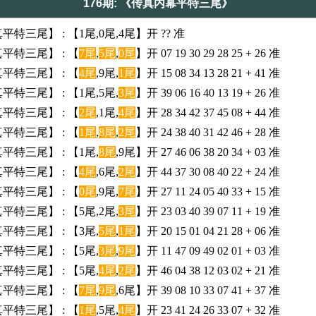
176期: 《传真内幕平特三尾》
平特三尾】 : 【1尾,0尾,4尾】开 ?? 准
真平特三尾】 : 【
7尾
,
5尾
,
0尾
】开 07 19 30 29 28 25 + 26 准
真平特三尾】 : 【
4尾
,9尾,
1尾
】开 15 08 34 13 28 21 + 41 准
真平特三尾】 : 【1尾,5尾,
3尾
】开 39 06 16 40 13 19 + 26 准
真平特三尾】 : 【
2尾
,1尾,
4尾
】开 28 34 42 37 45 08 + 44 准
真平特三尾】 : 【
1尾
,
8尾
,
2尾
】开 24 38 40 31 42 46 + 28 准
真平特三尾】 : 【1尾,
8尾
,9尾】开 27 46 06 38 20 34 + 03 准
真平特三尾】 : 【
4尾
,6尾,
2尾
】开 44 37 30 08 40 22 + 24 准
真平特三尾】 : 【
0尾
,9尾,
7尾
】开 27 11 24 05 40 33 + 15 准
真平特三尾】 : 【5尾,2尾,
3尾
】开 23 03 40 39 07 11 + 19 准
真平特三尾】 : 【3尾,
5尾
,
1尾
】开 20 15 01 04 21 28 + 06 准
真平特三尾】 : 【5尾,
3尾
,
9尾
】开 11 47 09 49 02 01 + 03 准
真平特三尾】 : 【5尾,
4尾
,
2尾
】开 46 04 38 12 03 02 + 21 准
真平特三尾】 : 【
7尾
,
9尾
,6尾】开 39 08 10 33 07 41 + 37 准
真平特三尾】 : 【
1尾
,5尾,
4尾
】开 23 41 24 26 33 07 + 32 准