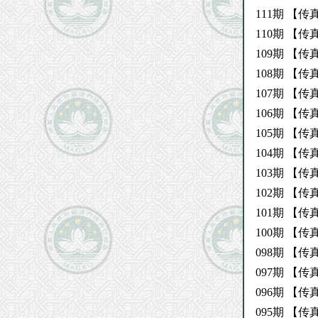
111期 【传
110期 【传
109期 【传
108期 【传
107期 【传
106期 【传
105期 【传
104期 【传
103期 【传
102期 【传
101期 【传
100期 【传
098期 【传
097期 【传
096期 【传
095期 【传