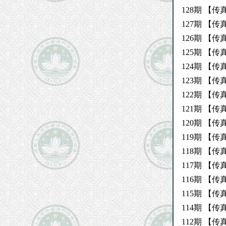
128期 【传
127期 【传
126期 【传
125期 【传
124期 【传
123期 【传
122期 【传
121期 【传
120期 【传
119期 【传
118期 【传
117期 【传
116期 【传
115期 【传
114期 【传
112期 【传