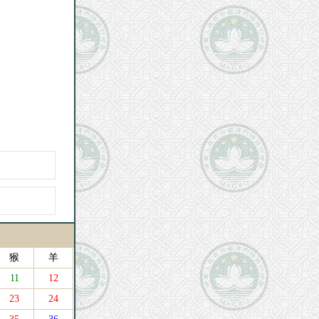
猴
羊
11
12
23
24