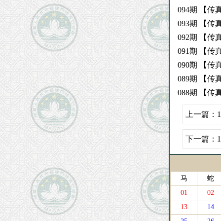
094期 【传
093期 【传
092期 【传
091期 【传
090期 【传
089期 【传
088期 【传
上一篇：
下一篇：
马
蛇
01
02
13
14