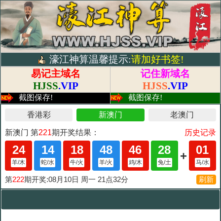
濠江神算温馨提示:
请加好书签!
易记主域名
记住新域名
HJSS
.VIP
HJSS
.VIP
截图保存!
截图保存!