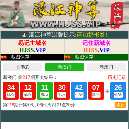
濠江神算温馨提示:
请加好书签!
易记主域名
记住新域名
HJSS
.VIP
HJSS
.VIP
截图保存!
截图保存!