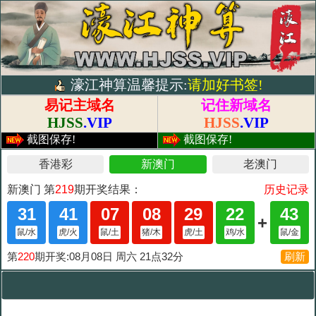
濠江神算温馨提示:
请加好书签!
易记主域名
记住新域名
HJSS
.VIP
HJSS
.VIP
截图保存!
截图保存!