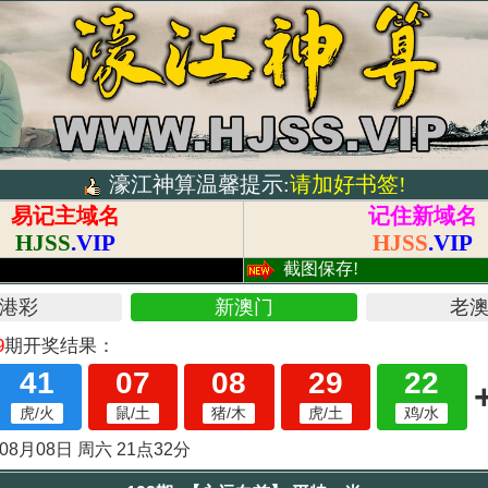
濠江神算温馨提示:
请加好书签!
易记主域名
记住新域名
HJSS
.VIP
HJSS
.VIP
!
截图保存!