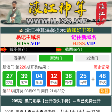
濠江神算温馨提示:
请加好书签!
易记主域名
记住新域名
HJSS
.VIP
HJSS
.VIP
截图保存!
截图保存!
209期: 澳门彩票【公开③头中特】←※已免费公开
209期 曾道人※三头※必中特 : 【4头,1头,3头】开 ?? 准