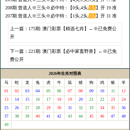
208期 曾道人※三头※必中特 : 【0头,4头,
1头
】开 19 准
207期 曾道人※三头※必中特 : 【1头,2头,
3头
】开 31 准
上一篇：
175期: 澳门彩票【精选七肖】←※已免费公
开
下一篇：
221期: 澳门彩票【必中家畜野兽】←※已免
费公开
2026年生肖对照表
马
蛇
龙
兔
虎
牛
鼠
猪
狗
鸡
猴
羊
01
02
03
04
05
06
07
08
09
10
11
12
13
14
15
16
17
18
19
20
21
22
23
24
25
26
27
28
29
30
31
32
33
34
35
36
37
38
39
40
41
42
43
44
45
46
47
48
49