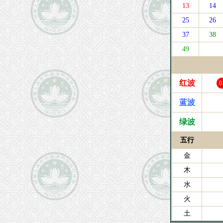
13
14
25
26
37
38
49
红波
0
蓝波
绿波
五行
金
木
水
火
土