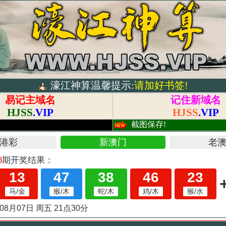
濠江神算温馨提示:
请加好书签!
易记主域名
记住新域名
HJSS
.VIP
HJSS
.VIP
!
截图保存!