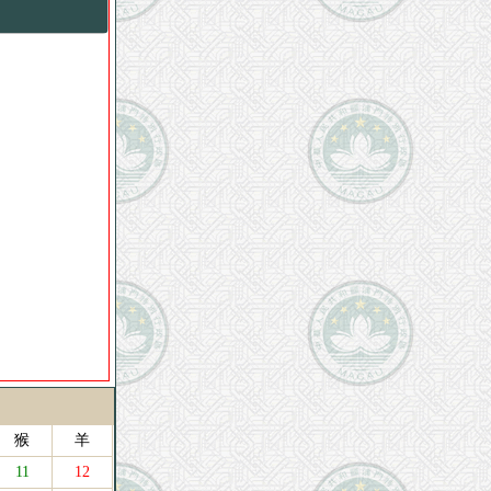
猴
羊
11
12