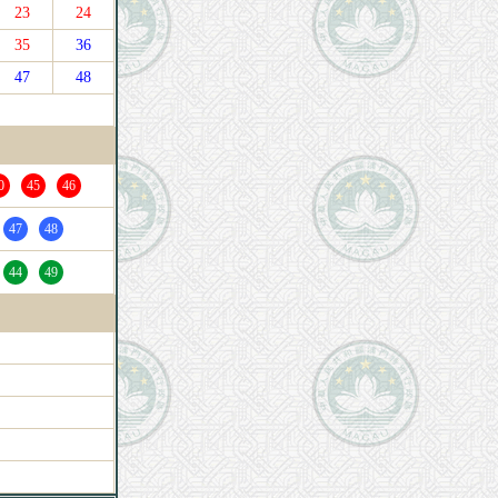
23
24
35
36
47
48
0
45
46
47
48
44
49