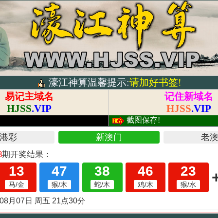
濠江神算温馨提示:
请加好书签!
易记主域名
记住新域名
HJSS
.VIP
HJSS
.VIP
!
截图保存!