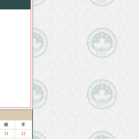
猴
羊
11
12