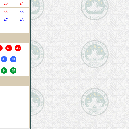
23
24
35
36
47
48
0
45
46
47
48
44
49