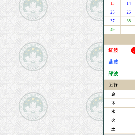
13
14
25
26
37
38
49
红波
0
蓝波
绿波
五行
金
木
水
火
土