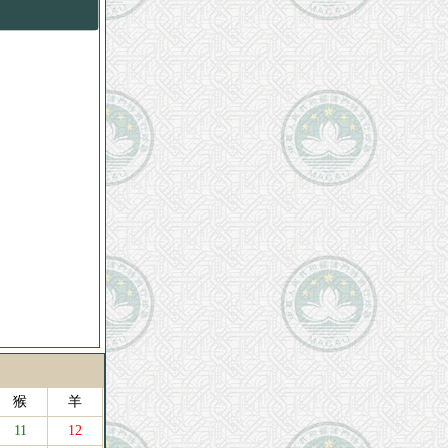
猴
羊
11
12