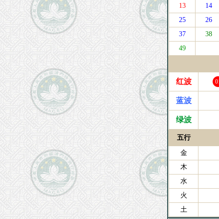
13
14
25
26
37
38
49
红波
0
蓝波
绿波
五行
金
木
水
火
土