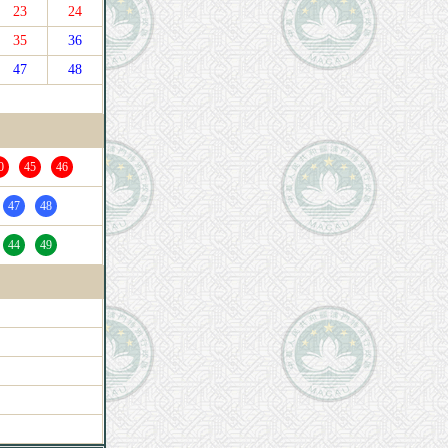
23
24
35
36
47
48
0
45
46
47
48
44
49