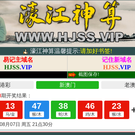
濠江神算温馨提示:
请加好书签!
易记主域名
记住新域名
HJSS
.VIP
HJSS
.VIP
!
截图保存!