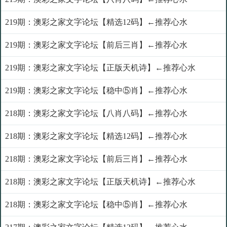
219期：澳彩之家文字论坛【精选12码】←推荐心水
219期：澳彩之家文字论坛【前后三肖】←推荐心水
219期：澳彩之家文字论坛【正版天机诗】←推荐心水
219期：澳彩之家文字论坛【稳中⑤肖】←推荐心水
218期：澳彩之家文字论坛【八肖八码】←推荐心水
218期：澳彩之家文字论坛【精选12码】←推荐心水
218期：澳彩之家文字论坛【前后三肖】←推荐心水
218期：澳彩之家文字论坛【正版天机诗】←推荐心水
218期：澳彩之家文字论坛【稳中⑤肖】←推荐心水