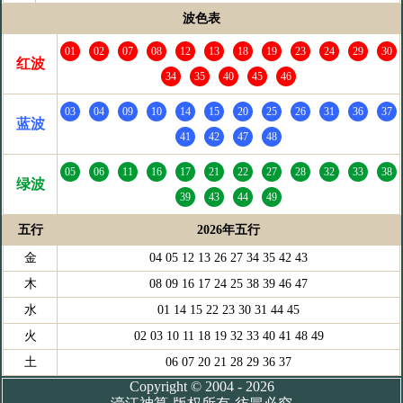
波色表
01
02
07
08
12
13
18
19
23
24
29
30
红波
34
35
40
45
46
03
04
09
10
14
15
20
25
26
31
36
37
蓝波
41
42
47
48
05
06
11
16
17
21
22
27
28
32
33
38
绿波
39
43
44
49
五行
2026年五行
金
04 05 12 13 26 27 34 35 42 43
木
08 09 16 17 24 25 38 39 46 47
水
01 14 15 22 23 30 31 44 45
火
02 03 10 11 18 19 32 33 40 41 48 49
土
06 07 20 21 28 29 36 37
Copyright © 2004 - 2026