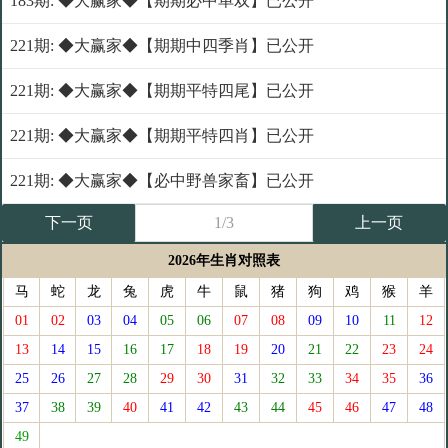
183期: ◆大赢家◆【期期必中单双】已公开
221期: ◆大赢家◆【期期中四季肖】已公开
221期: ◆大赢家◆【期期平特四尾】已公开
221期: ◆大赢家◆【期期平特四肖】已公开
221期: ◆大赢家◆【必中野兽家畜】已公开
下一页
1/3
上一页
2026年生肖对照表
马
蛇
龙
兔
虎
牛
鼠
猪
狗
鸡
猴
羊
01
02
03
04
05
06
07
08
09
10
11
12
13
14
15
16
17
18
19
20
21
22
23
24
25
26
27
28
29
30
31
32
33
34
35
36
37
38
39
40
41
42
43
44
45
46
47
48
49