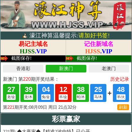
濠江神算温馨提示:
请加好书签!
易记主域名
记住新域名
HJSS
.VIP
HJSS
.VIP
截图保存!
截图保存!
彩票赢家
221期: ◆大赢家◆【精准2波中特】已公开