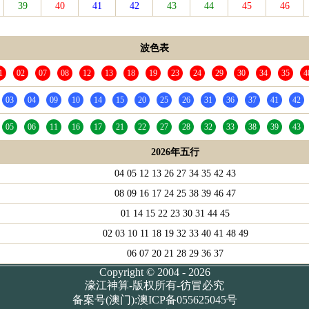
39
40
41
42
43
44
45
46
波色表
1
02
07
08
12
13
18
19
23
24
29
30
34
35
4
03
04
09
10
14
15
20
25
26
31
36
37
41
42
05
06
11
16
17
21
22
27
28
32
33
38
39
43
2026年五行
04 05 12 13 26 27 34 35 42 43
08 09 16 17 24 25 38 39 46 47
01 14 15 22 23 30 31 44 45
02 03 10 11 18 19 32 33 40 41 48 49
06 07 20 21 28 29 36 37
Copyright © 2004 - 2026
濠江神算-版权所有-彷冒必究
备案号(澳门):澳ICP备055625045号