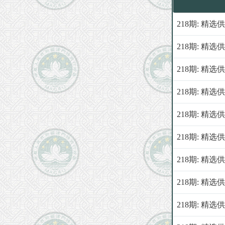
218期: 
218期: 精
218期: 精
218期: 
218期: 
218期: 
218期: 精
218期: 精
218期: 