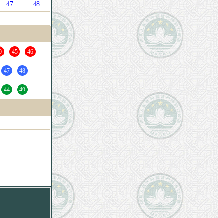
47
48
0
45
46
47
48
44
49