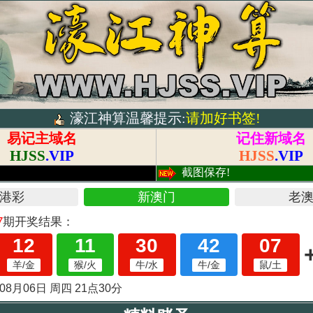
濠江神算温馨提示:
请加好书签!
易记主域名
记住新域名
HJSS
.VIP
HJSS
.VIP
!
截图保存!