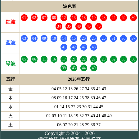
波色表
01
02
07
08
12
13
18
19
23
24
29
30
红波
34
35
40
45
46
03
04
09
10
14
15
20
25
26
31
36
37
蓝波
41
42
47
48
05
06
11
16
17
21
22
27
28
32
33
38
绿波
39
43
44
49
五行
2026年五行
金
04 05 12 13 26 27 34 35 42 43
木
08 09 16 17 24 25 38 39 46 47
水
01 14 15 22 23 30 31 44 45
火
02 03 10 11 18 19 32 33 40 41 48 49
土
06 07 20 21 28 29 36 37
Copyright © 2004 - 2026