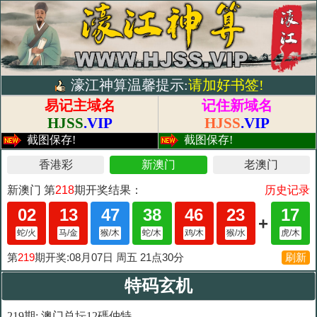
濠江神算温馨提示:
请加好书签!
易记主域名
记住新域名
HJSS
.VIP
HJSS
.VIP
截图保存!
截图保存!
特码玄机
219期: 澳门总坛12碼仲特