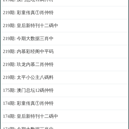
219期: 彩童传真①肖仲特
219期: 皇后新特刊十二碼中
219期: 今期大数据三肖中
219期: 内慕彩经阁中平码
219期: 玖龙内慕二肖仲特
219期: 太平小公主八碼料
175期: 澳门总坛12碼仲特
174期: 彩童传真①肖仲特
174期: 皇后新特刊十二碼中