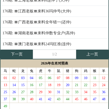
176期: 〓上海老板〓来料8连仲了(大仲)
176期: 〓江西老板〓来料36玛仲号(大仲)
176期: 〓广西老板〓来料全年错一(还仲)
176期: 〓湖南老板〓来料仲数专业户(高仲)
176期: 〓澳门老板〓来料24玛狂准(连仲)
下一页
1/2
上一页
2026年生肖对照表
马
蛇
龙
兔
虎
牛
鼠
猪
狗
鸡
猴
羊
01
02
03
04
05
06
07
08
09
10
11
12
13
14
15
16
17
18
19
20
21
22
23
24
25
26
27
28
29
30
31
32
33
34
35
36
37
38
39
40
41
42
43
44
45
46
47
48
49