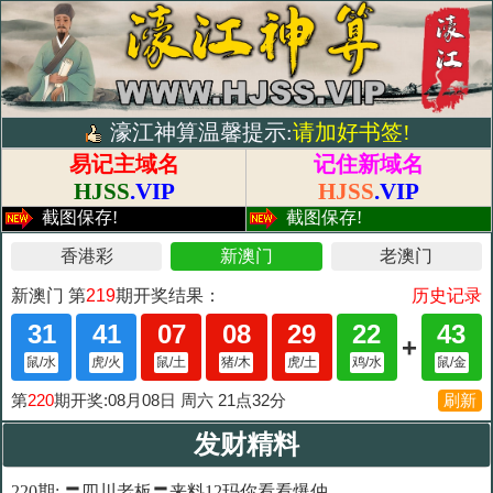
濠江神算温馨提示:
请加好书签!
易记主域名
记住新域名
HJSS
.VIP
HJSS
.VIP
截图保存!
截图保存!
发财精料
220期: 〓四川老板〓来料12玛你看看爆仲