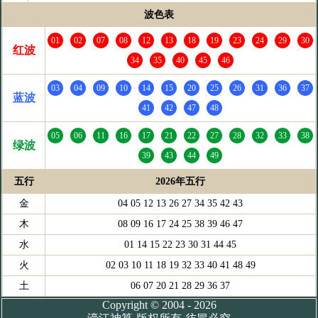
波色表
01
02
07
08
12
13
18
19
23
24
29
30
红波
34
35
40
45
46
03
04
09
10
14
15
20
25
26
31
36
37
蓝波
41
42
47
48
05
06
11
16
17
21
22
27
28
32
33
38
绿波
39
43
44
49
五行
2026年五行
金
04 05 12 13 26 27 34 35 42 43
木
08 09 16 17 24 25 38 39 46 47
水
01 14 15 22 23 30 31 44 45
火
02 03 10 11 18 19 32 33 40 41 48 49
土
06 07 20 21 28 29 36 37
Copyright © 2004 - 2026