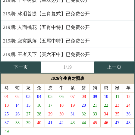
219期: 千年树妖【单双必开】已免费公开
219期: 冰泪菩提【三肖复式】已免费公开
219期: 人面桃花【五肖中特】已免费公开
219期: 寂寞飘落【五尾中特】已免费公开
219期: 王者天下【买六不中】已免费公开
下一页
1/19
上一页
2026年生肖对照表
马
蛇
龙
兔
虎
牛
鼠
猪
狗
鸡
猴
羊
01
02
03
04
05
06
07
08
09
10
11
12
13
14
15
16
17
18
19
20
21
22
23
24
25
26
27
28
29
30
31
32
33
34
35
36
37
38
39
40
41
42
43
44
45
46
47
48
49