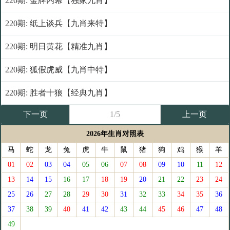
220期: 金牌内幕【独家九肖】
220期: 纸上谈兵【九肖来特】
220期: 明日黄花【精准九肖】
220期: 狐假虎威【九肖中特】
220期: 胜者十狼【经典九肖】
下一页
1/5
上一页
2026年生肖对照表
马
蛇
龙
兔
虎
牛
鼠
猪
狗
鸡
猴
羊
01
02
03
04
05
06
07
08
09
10
11
12
13
14
15
16
17
18
19
20
21
22
23
24
25
26
27
28
29
30
31
32
33
34
35
36
37
38
39
40
41
42
43
44
45
46
47
48
49