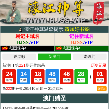
濠江神算温馨提示:
请加好书签!
易记主域名
记住新域名
HJSS
.VIP
HJSS
.VIP
截图保存!
截图保存!
澳门赌圣
176期: ⑥合赌圣╬◤精杀一肖◥100%准