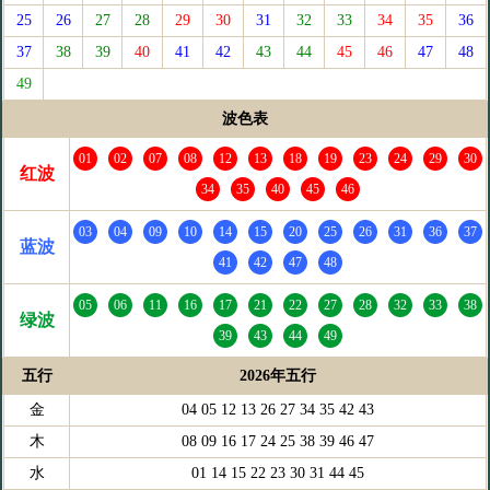
25
26
27
28
29
30
31
32
33
34
35
36
37
38
39
40
41
42
43
44
45
46
47
48
49
波色表
01
02
07
08
12
13
18
19
23
24
29
30
红波
34
35
40
45
46
03
04
09
10
14
15
20
25
26
31
36
37
蓝波
41
42
47
48
05
06
11
16
17
21
22
27
28
32
33
38
绿波
39
43
44
49
五行
2026年五行
金
04 05 12 13 26 27 34 35 42 43
木
08 09 16 17 24 25 38 39 46 47
水
01 14 15 22 23 30 31 44 45