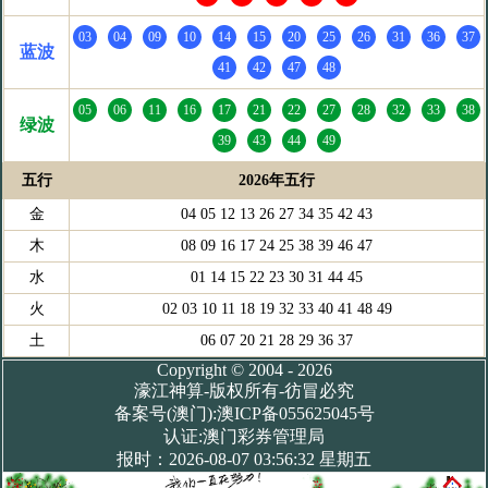
03
04
09
10
14
15
20
25
26
31
36
37
蓝波
41
42
47
48
05
06
11
16
17
21
22
27
28
32
33
38
绿波
39
43
44
49
五行
2026年五行
金
04 05 12 13 26 27 34 35 42 43
木
08 09 16 17 24 25 38 39 46 47
水
01 14 15 22 23 30 31 44 45
火
02 03 10 11 18 19 32 33 40 41 48 49
土
06 07 20 21 28 29 36 37
Copyright © 2004 - 2026
濠江神算-版权所有-彷冒必究
备案号(澳门):澳ICP备055625045号
认证:澳门彩券管理局
报时：2026-08-07 03:56:32 星期五