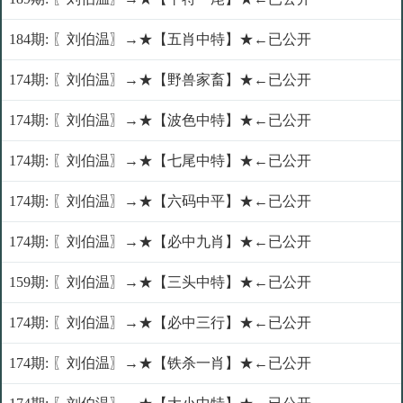
184期: 〖刘伯温〗→★【五肖中特】★←已公开
174期: 〖刘伯温〗→★【野兽家畜】★←已公开
174期: 〖刘伯温〗→★【波色中特】★←已公开
174期: 〖刘伯温〗→★【七尾中特】★←已公开
174期: 〖刘伯温〗→★【六码中平】★←已公开
174期: 〖刘伯温〗→★【必中九肖】★←已公开
159期: 〖刘伯温〗→★【三头中特】★←已公开
174期: 〖刘伯温〗→★【必中三行】★←已公开
174期: 〖刘伯温〗→★【铁杀一肖】★←已公开