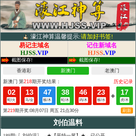
濠江神算温馨提示:
请加好书签!
易记主域名
记住新域名
HJSS
.VIP
HJSS
.VIP
截图保存!
截图保存!
刘伯温料
189期: 〖刘伯温〗→★【平特一尾】★←已公开