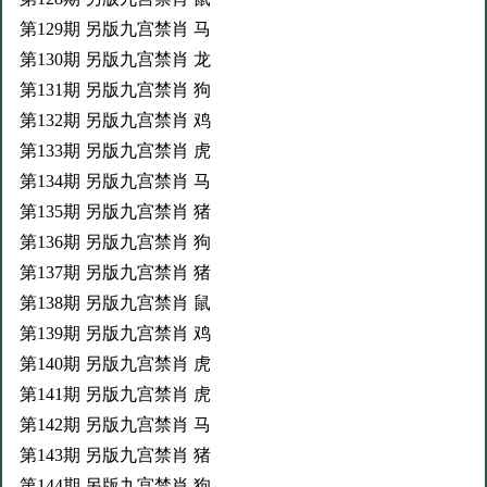
第129期 另版九宫禁肖 马
第130期 另版九宫禁肖 龙
第131期 另版九宫禁肖 狗
第132期 另版九宫禁肖 鸡
第133期 另版九宫禁肖 虎
第134期 另版九宫禁肖 马
第135期 另版九宫禁肖 猪
第136期 另版九宫禁肖 狗
第137期 另版九宫禁肖 猪
第138期 另版九宫禁肖 鼠
第139期 另版九宫禁肖 鸡
第140期 另版九宫禁肖 虎
第141期 另版九宫禁肖 虎
第142期 另版九宫禁肖 马
第143期 另版九宫禁肖 猪
第144期 另版九宫禁肖 狗