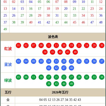
01
02
03
04
05
06
07
08
09
10
11
12
13
14
15
16
17
18
19
20
21
22
23
24
25
26
27
28
29
30
31
32
33
34
35
36
37
38
39
40
41
42
43
44
45
46
47
48
49
波色表
01
02
07
08
12
13
18
19
23
24
29
30
红波
34
35
40
45
46
03
04
09
10
14
15
20
25
26
31
36
37
蓝波
41
42
47
48
05
06
11
16
17
21
22
27
28
32
33
38
绿波
39
43
44
49
五行
2026年五行
金
04 05 12 13 26 27 34 35 42 43