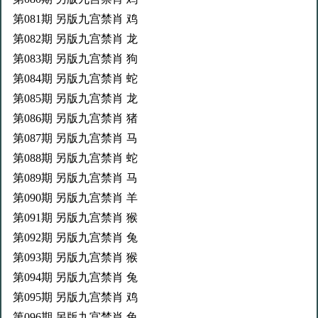
第081期 另版九宫禁肖 鸡
第082期 另版九宫禁肖 龙
第083期 另版九宫禁肖 狗
第084期 另版九宫禁肖 蛇
第085期 另版九宫禁肖 龙
第086期 另版九宫禁肖 猪
第087期 另版九宫禁肖 马
第088期 另版九宫禁肖 蛇
第089期 另版九宫禁肖 马
第090期 另版九宫禁肖 羊
第091期 另版九宫禁肖 猴
第092期 另版九宫禁肖 兔
第093期 另版九宫禁肖 猴
第094期 另版九宫禁肖 兔
第095期 另版九宫禁肖 鸡
第096期 另版九宫禁肖 兔