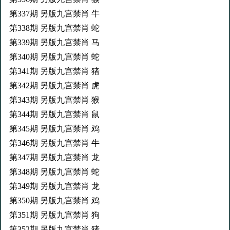
第337期 另版九宫禁肖 牛
第338期 另版九宫禁肖 蛇
第339期 另版九宫禁肖 马
第340期 另版九宫禁肖 蛇
第341期 另版九宫禁肖 猪
第342期 另版九宫禁肖 虎
第343期 另版九宫禁肖 猴
第344期 另版九宫禁肖 鼠
第345期 另版九宫禁肖 鸡
第346期 另版九宫禁肖 牛
第347期 另版九宫禁肖 龙
第348期 另版九宫禁肖 蛇
第349期 另版九宫禁肖 龙
第350期 另版九宫禁肖 鸡
第351期 另版九宫禁肖 狗
第352期 另版九宫禁肖 猪