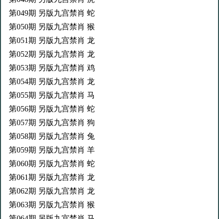
第049期 另版九宫禁肖 蛇
第050期 另版九宫禁肖 猴
第051期 另版九宫禁肖 龙
第052期 另版九宫禁肖 龙
第053期 另版九宫禁肖 鸡
第054期 另版九宫禁肖 龙
第055期 另版九宫禁肖 马
第056期 另版九宫禁肖 蛇
第057期 另版九宫禁肖 狗
第058期 另版九宫禁肖 兔
第059期 另版九宫禁肖 羊
第060期 另版九宫禁肖 蛇
第061期 另版九宫禁肖 龙
第062期 另版九宫禁肖 龙
第063期 另版九宫禁肖 猴
第064期 另版九宫禁肖 马