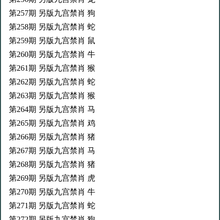
第257期 另版九宫禁肖 狗
第258期 另版九宫禁肖 蛇
第259期 另版九宫禁肖 鼠
第260期 另版九宫禁肖 牛
第261期 另版九宫禁肖 猴
第262期 另版九宫禁肖 蛇
第263期 另版九宫禁肖 猴
第264期 另版九宫禁肖 马
第265期 另版九宫禁肖 鸡
第266期 另版九宫禁肖 猪
第267期 另版九宫禁肖 马
第268期 另版九宫禁肖 猪
第269期 另版九宫禁肖 虎
第270期 另版九宫禁肖 牛
第271期 另版九宫禁肖 蛇
第272期 另版九宫禁肖 狗