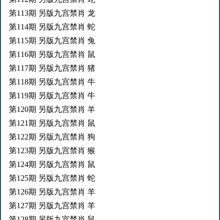
第113期 另版九宫禁肖 龙
第114期 另版九宫禁肖 蛇
第115期 另版九宫禁肖 兔
第116期 另版九宫禁肖 鼠
第117期 另版九宫禁肖 猪
第118期 另版九宫禁肖 牛
第119期 另版九宫禁肖 牛
第120期 另版九宫禁肖 羊
第121期 另版九宫禁肖 鼠
第122期 另版九宫禁肖 狗
第123期 另版九宫禁肖 猴
第124期 另版九宫禁肖 鼠
第125期 另版九宫禁肖 蛇
第126期 另版九宫禁肖 羊
第127期 另版九宫禁肖 羊
第128期 另版九宫禁肖 鼠