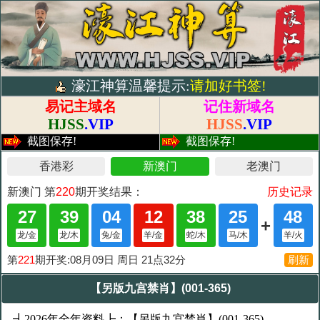
濠江神算温馨提示:
请加好书签!
易记主域名
记住新域名
HJSS
.VIP
HJSS
.VIP
截图保存!
截图保存!
【另版九宫禁肖】(001-365)
┫2026年全年资料┣：【另版九宫禁肖】(001-365)