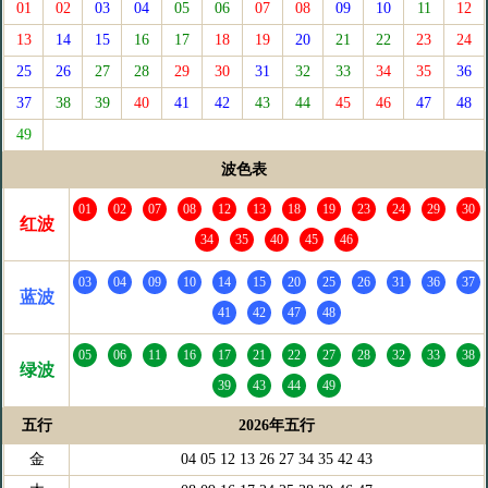
01
02
03
04
05
06
07
08
09
10
11
12
13
14
15
16
17
18
19
20
21
22
23
24
25
26
27
28
29
30
31
32
33
34
35
36
37
38
39
40
41
42
43
44
45
46
47
48
49
波色表
01
02
07
08
12
13
18
19
23
24
29
30
红波
34
35
40
45
46
03
04
09
10
14
15
20
25
26
31
36
37
蓝波
41
42
47
48
05
06
11
16
17
21
22
27
28
32
33
38
绿波
39
43
44
49
五行
2026年五行
金
04 05 12 13 26 27 34 35 42 43