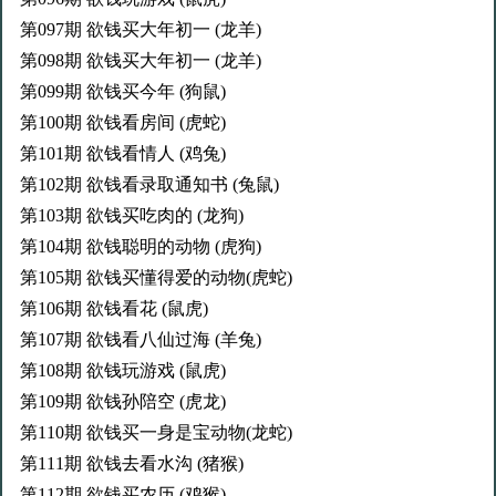
第097期 欲钱买大年初一 (龙羊)
第098期 欲钱买大年初一 (龙羊)
第099期 欲钱买今年 (狗鼠)
第100期 欲钱看房间 (虎蛇)
第101期 欲钱看情人 (鸡兔)
第102期 欲钱看录取通知书 (兔鼠)
第103期 欲钱买吃肉的 (龙狗)
第104期 欲钱聪明的动物 (虎狗)
第105期 欲钱买懂得爱的动物(虎蛇)
第106期 欲钱看花 (鼠虎)
第107期 欲钱看八仙过海 (羊兔)
第108期 欲钱玩游戏 (鼠虎)
第109期 欲钱孙陪空 (虎龙)
第110期 欲钱买一身是宝动物(龙蛇)
第111期 欲钱去看水沟 (猪猴)
第112期 欲钱买农历 (鸡猴)