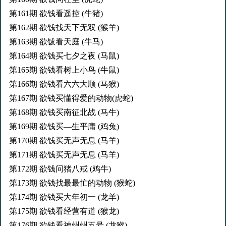
第161期 欲钱看遥控 (牛猪)
第162期 欲钱找天下无双 (猴羊)
第163期 欲钹看天庭 (牛马)
第164期 欲钱买七夕之夜 (马鼠)
第165期 欲钱看树上小鸟 (牛鼠)
第166期 欲钱看六六大顺 (马猴)
第167期 欲钱买懂得爱的动物(虎蛇)
第168期 欲钱买南征北战 (马牛)
第169期 欲钱买—生平庸 (鸡兔)
第170期 欲钱买无声无息 (马羊)
第171期 欲钱买无声无息 (马羊)
第172期 欲钱问猪八戒 (鸡牛)
第173期 欲钱找最最忙的动物 (猴蛇)
第174期 欲钱买大年初一 (龙羊)
第175期 欲钱看经营有道 (猴龙)
第176期 欲钱看神州州五号 (龙猴)