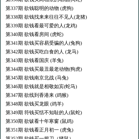
第337期 欲钱聪明的动物 (虎狗)
第338期 欲钱找来来往往不见人(龙猪)
第339期 欲钱看最可爱的人(龙鸡)
第340期 欲钱看房间 (虎蛇)
第341期 欲钱买容易受骗的人(兔狗)
第342期 欲钱买吃白食的人 (龙马)
第343期 欲钱看国庆 (羊兔)
第344期 欲钱买最丑最老动物(狗虎)
第345期 欲钱南京北战 (马兔)
第346期 欲钱就是相敬如宾(蛇马)
第347期 欲线到香港来 (鸡猴)
第348期 欲钱买龙眼 (鸡羊)
第349期 符钱买恬不知耻的人(鼠蛇)
第350期 欲钹看十年寒窗 (鼠鸡)
第351期 欲钱看正月初一 (虎兔)
第352期 欲钱买一把刀（猪鼠）