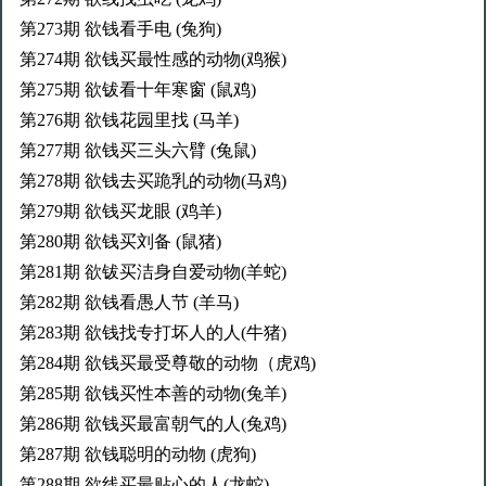
第273期 欲钱看手电 (兔狗)
第274期 欲钱买最性感的动物(鸡猴)
第275期 欲钹看十年寒窗 (鼠鸡)
第276期 欲钱花园里找 (马羊)
第277期 欲钱买三头六臂 (兔鼠)
第278期 欲钱去买跪乳的动物(马鸡)
第279期 欲钱买龙眼 (鸡羊)
第280期 欲钱买刘备 (鼠猪)
第281期 欲钹买洁身自爱动物(羊蛇)
第282期 欲钱看愚人节 (羊马)
第283期 欲钱找专打坏人的人(牛猪)
第284期 欲钱买最受尊敬的动物（虎鸡)
第285期 欲钱买性本善的动物(兔羊)
第286期 欲钱买最富朝气的人(兔鸡)
第287期 欲钱聪明的动物 (虎狗)
第288期 欲线买最贴心的人(龙蛇)