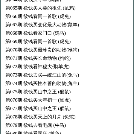
第065期 欲钱买人类的徂先 (鼠鸡)
第066期 欲钱看同一首歌 (虎兔)
第067期 欲钱买变化最大动物(鼠羊)
第068期 欲钱看家门口 (鸡马)
第069期 欲钱看同一首歌 (虎兔)
第070期 欲钱买最珍贵的动物(猴狗)
第071期 欲钱买长命动物 (狗蛇)
第072期 欲钱看神秘大佛(羊虎)
第073期 欲钱去买—统江山的(兔马)
第074期 欲钱买性本善的动物(兔羊)
第075期 欲钱买山中之王 (猴鼠)
第076期 欲钱买大年初一 (鼠虎)
第077期 欲钱买山中之王 (猴鼠)
第078期 欲钱买天上的月亮 (兔蛇)
第079期 欲钱去看电觇 (牛马)
第080期 欲钱看国庆 (羊兔)