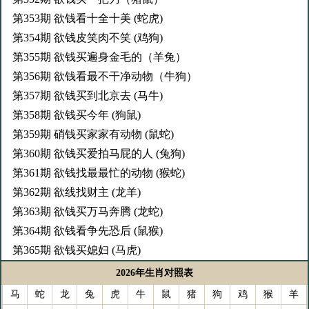
第353期 欲钱看十全十美 (蛇虎)
第354期 欲钱皮笑肉不笑 (鸡狗)
第355期 欲钱买遍身金毛的（羊兔）
第356期 欲钱看最不干净动物（牛狗）
第357期 欲钱买到北京去 (马牛)
第358期 欲钱买今年 (狗鼠)
第359期 硝钱买家家有动物 (鼠蛇)
第360期 欲钱买爱拍马屁的人 (兔狗)
第361期 欲钱找最最忙的动物 (猴蛇)
第362期 欲线找财主 (龙羊)
第363期 欲钱买万马奔腾 (龙蛇)
第364期 欲钱看争先恐后 (鼠猴)
第365期 欲钱买媳妇 (马虎)
2026年生肖对照表
马
蛇
龙
兔
虎
牛
鼠
猪
狗
鸡
猴
羊