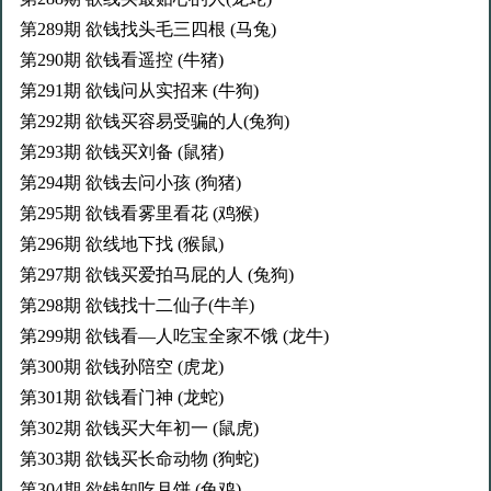
第289期 欲钱找头毛三四根 (马兔)
第290期 欲钱看遥控 (牛猪)
第291期 欲钱问从实招来 (牛狗)
第292期 欲钱买容易受骗的人(兔狗)
第293期 欲钱买刘备 (鼠猪)
第294期 欲钱去问小孩 (狗猪)
第295期 欲钱看雾里看花 (鸡猴)
第296期 欲线地下找 (猴鼠)
第297期 欲钱买爱拍马屁的人 (兔狗)
第298期 欲钱找十二仙子(牛羊)
第299期 欲钱看—人吃宝全家不饿 (龙牛)
第300期 欲钱孙陪空 (虎龙)
第301期 欲钱看门神 (龙蛇)
第302期 欲钱买大年初一 (鼠虎)
第303期 欲钱买长命动物 (狗蛇)
第304期 欲钱知吃月饼 (兔鸡)