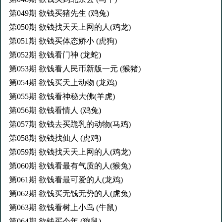
第049期 欲钱买猪先生 (鸡兔)
第050期 欲钱找天天上网的人(鸡龙)
第051期 欲钱买体态娇小 (虎狗)
第052期 欲钱看门神 (龙蛇)
第053期 欲钱看人民币新版一元 (猴猪)
第054期 欲钱买天上动物 (龙鸡)
第055期 欲钱看神秘大佛(羊虎)
第056期 欲钱看情人 (鸡兔)
第057期 欲钱去买跪乳的动物(马鸡)
第058期 欲钱找仙人 (虎鸡)
第059期 欲钱找天天上网的人(鸡龙)
第060期 欲钱看最有气质的人(猴兔)
第061期 欲钱看最可爱的人(龙鸡)
第062期 欲钱买无钱无势的人(虎兔)
第063期 欲钱看树上小鸟 (牛鼠)
第064期 欲钱买今年 (狗鼠)