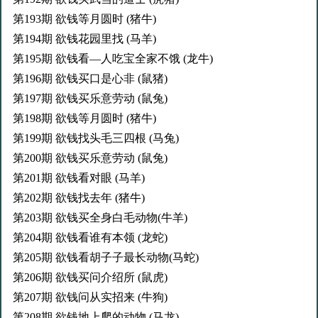
第193期 欲钱等月圆时 (猪牛)
第194期 欲钱花园里找 (马羊)
第195期 欲钱看—人吃宝全家不饿 (龙牛)
第196期 欲钱买口是心非 (鼠猪)
第197期 欲钱买乐意劳动 (鼠兔)
第198期 欲钱等月圆时 (猪牛)
第199期 欲钱找头毛三四根 (马兔)
第200期 欲钱买乐意劳动 (鼠兔)
第201期 欲钱看对眼 (马羊)
第202期 欲钱找去年 (猪牛)
第203期 欲钱买全身白毛动物(牛羊)
第204期 欲钱看谁有本领 (龙蛇)
第205期 欲钱看胡子子最长动物(马蛇)
第206期 欲钱买问介绍所 (鼠虎)
第207期 欲钱问从实招来 (牛狗)
第208期 欲钱地上爬的动物 (马龙)