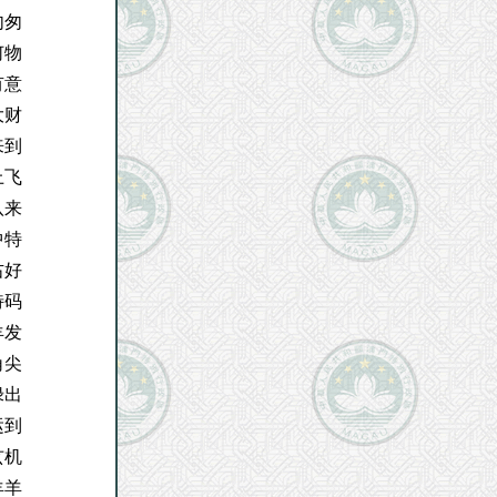
匆匆
何物
有意
大财
来到
上飞
八来
中特
右好
特码
羊发
角尖
绿出
运到
玄机
羊羊