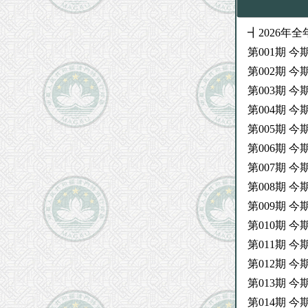
┫2026年全
第001期
第002期
第003期
第004期
第005期
第006期
第007期
第008期
第009期
第010期
第011期
第012期
第013期
第014期