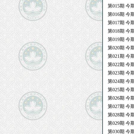
第015期
第016期
第017期
第018期
第019期
第020期
第021期
第022期
第023期
第024期
第025期
第026期
第027期
第028期
第029期
第030期