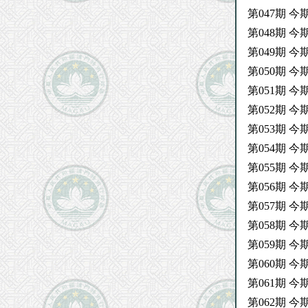
第047期
第048期
第049期
第050期
第051期
第052期
第053期
第054期
第055期
第056期
第057期
第058期
第059期
第060期
第061期
第062期