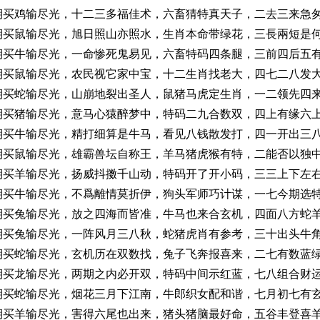
 今期买鸡输尽光，十二三多福佳术，六畜猜特真天子，二去三来急
 今期买鼠输尽光，旭日照山亦照水，生肖本命带绿花，三長兩短是
 今期买牛输尽光，一命惨死鬼易见，六畜特码四条腿，三前四后五
 今期买鼠输尽光，农民视它家中宝，十二生肖找老大，四七二八发
 今期买蛇输尽光，山崩地裂出圣人，鼠猪马虎定生肖，一二领先四
 今期买猪输尽光，意马心猿醉梦中，特码二九合数双，四上有缘六
 今期买牛输尽光，精打细算是牛马，看见八钱散发打，四一开出三
 今期买鼠输尽光，雄霸兽坛自称王，羊马猪虎猴有特，二能否以独
 今期买羊输尽光，扬威抖擞千山动，特码开了开小码，三三上下左
 今期买牛输尽光，不爲離情莫折伊，狗头军师巧计谋，一七今期选
 今期买兔输尽光，放之四海而皆准，牛马也来合玄机，四面八方蛇
 今期买兔输尽光，一阵风月三八秋，蛇猪虎肖有参考，三十出头牛
 今期买蛇输尽光，玄机历在双数找，兔子飞奔报喜来，二七有数蓝
 今期买龙输尽光，两期之内必开双，特码中间示红蓝，七八组合财
 今期买蛇输尽光，烟花三月下江南，牛郎织女配和谐，七月初七有
 今期买羊输尽光，害得六尾也出来，猪头猪脑最好命，五谷丰登喜