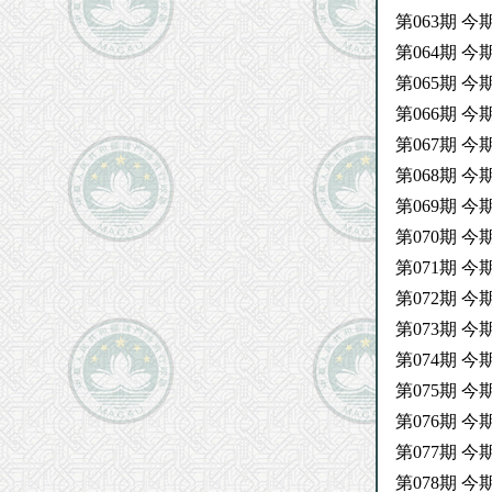
第063期
第064期
第065期
第066期
第067期
第068期
第069期
第070期
第071期
第072期
第073期
第074期
第075期
第076期
第077期
第078期