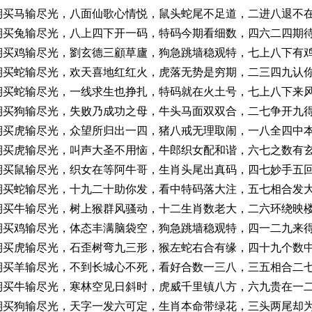
 今期买马输尽光，八面仙歌心情悦，鼠头蛇尾不足道，二进八退不
 今期买兔输尽光，八上四下开一码，特码今期看细数，四六二四期
 今期买鸡输尽光，劉玄德三顧草廬，狗急跳墙稳观特，七上八下有
 今期买蛇输尽光，欢天喜地红红火，虎落无势是穷期，二三四九认
 今期买蛇输尽光，一线求生也挣扎，特码就在火土号，七上八下来
 今期买狗输尽光，失败乃成功之母，牛头马面双双合，二七争开九
 今期买虎输尽光，众望所归出一四，猪八戒无理取闹，一八全四中
 今期买虎输尽光，叫声大圣不用恼，牛郎织女配和谐，六七之数有
 今期买鼠输尽光，织女在等阿牛哥，生肖头尾出真码，四七妙手五
 今期买蛇输尽光，十九二十助你发，看中特码落大注，五七相合发
 今期买牛输尽光，树上猴群风骚动，十二生肖数老大，二六环绕映
 今期买鸡输尽光，体态丰满脑袋空，狗急跳墙稳观特，四一二九来
 今期买虎输尽光，石歪树弯九三形，猴左蛇右合有缘，四十九个数
 今期买羊输尽光，不到长城心不死，看好合数一三八，三五相合二
 今期买牛输尽光，寒林空见日斜时，虎威千里镇八方，六九贵在一
 今期买狗输尽光，天字一发六可定，生肖本命带绿花，三头两尾却