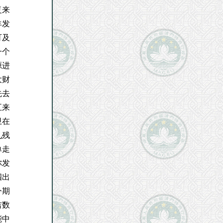
复来
羊发
可及
一个
源进
大财
先去
五来
卫在
九残
单走
你发
四出
今期
吉数
能中