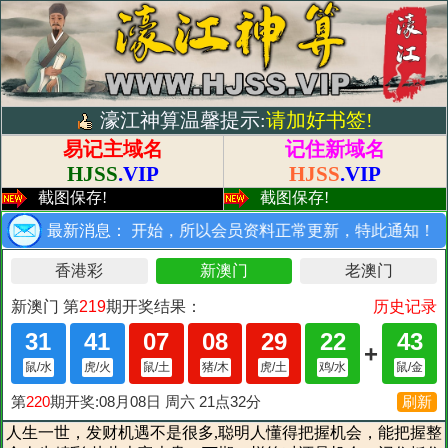
濠江神算温馨提示:
请加好书签!
易记主域名
记住新域名
HJSS
.VIP
HJSS
.VIP
截图保存!
截图保存!
提示：8月1日开始，所以会员资料正常更新，特此通知！
最新消息：
人生一世，发财机遇不是很多,聪明人懂得把握机会，能把握整